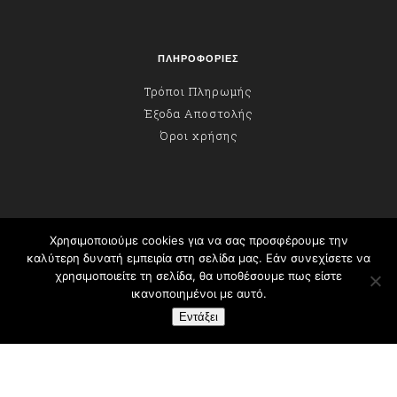
ΠΛΗΡΟΦΟΡΙΕΣ
Τρόποι Πληρωμής
Έξοδα Αποστολής
Όροι χρήσης
ΕΠΙΚΟΙΝΩΝΙΑ
Χρησιμοποιούμε cookies για να σας προσφέρουμε την
ΔΙΕΥΘΥΝΣΗ
καλύτερη δυνατή εμπειρία στη σελίδα μας. Εάν συνεχίσετε να
χρησιμοποιείτε τη σελίδα, θα υποθέσουμε πως είστε
Κομνηνών 5, Βέροια Ημαθίας 59100
ικανοποιημένοι με αυτό.
ΤΗΛΕΦΩΝΟ
Εντάξει
6946644206
E-MAIL
info@melifon.gr