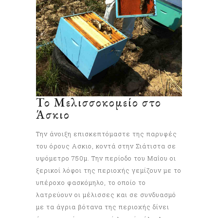
Το Μελισσοκομείο στο
Άσκιο
Την άνοιξη επισκεπτόμαστε της παρυφές
του όρους Ασκιο, κοντά στην Σιάτιστα σε
υψόμετρο 750μ. Την περίοδο του Μαΐου οι
ξερικοί λόφοι της περιοχής γεμίζουν με το
υπέροχο φασκόμηλο, το οποίο το
λατρεύουν οι μέλισσες και σε συνδυασμό
με τα άγρια βότανα της περιοχής δίνει